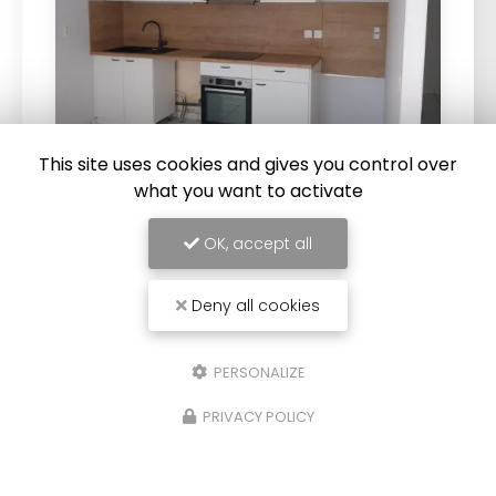
This site uses cookies and gives you control over
what you want to activate
28/07/2025
OK, accept all
Fabrication et pose d'une cuisine
pour un appartement locatif à Boën
Deny all cookies
sur Lignon
Fabrication et pose d'une
cuisine
pour un
PERSONALIZE
appartement locatif à
Boën sur Lignon
. Suite à
la conception 3D réalisée par l'entreprise,
PRIVACY POLICY
fabrication sur mesure d'une…
Toute l'actualité