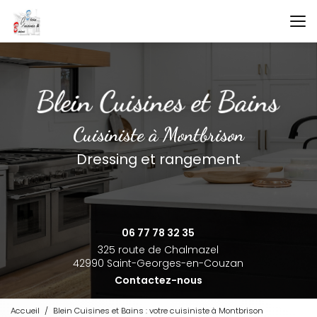
Aller
au
contenu
principal
Cuisiniste à Montbrison
Dressing et rangement
06 77 78 32 35
325 route de Chalmazel
42990 Saint-Georges-en-Couzan
Contactez-nous
Accueil
Blein Cuisines et Bains : votre cuisiniste à Montbrison