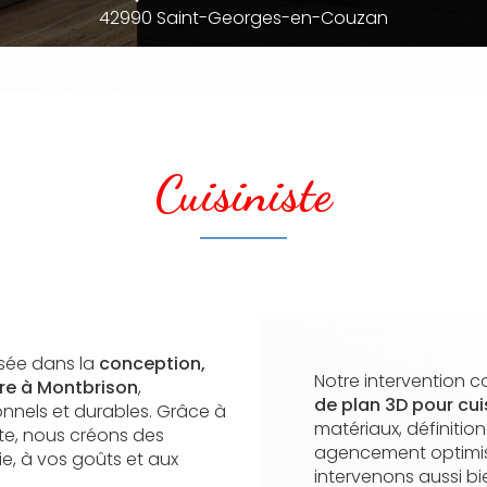
42990 Saint-Georges-en-Couzan
Cuisiniste
lisée dans la
conception,
Notre intervention c
ure à Montbrison
,
de plan 3D pour cui
nnels et durables. Grâce à
matériaux, définitio
ute, nous créons des
agencement optimis
e, à vos goûts et aux
intervenons aussi b