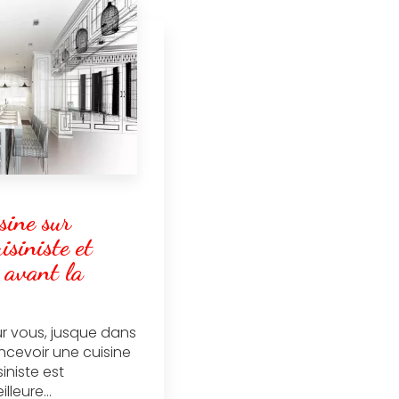
sine sur
isiniste et
 avant la
r vous, jusque dans
ncevoir une cuisine
iniste est
lleure...