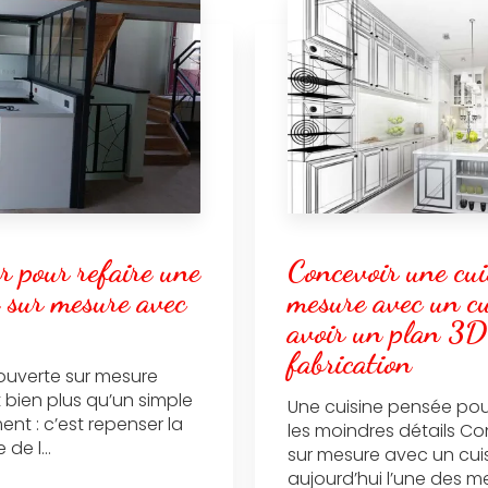
r pour refaire une
Concevoir une cui
e sur mesure avec
mesure avec un cu
avoir un plan 3D
fabrication
ouverte sur mesure
t bien plus qu’un simple
Une cuisine pensée pou
t : c’est repenser la
les moindres détails Co
de l...
sur mesure avec un cuis
aujourd’hui l’une des mei