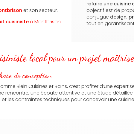
refaire une cuisine
ntbrison
et son secteur.
objectif est de pro
conjugue
design
,
pr
uit
cuisiniste
à Montbrison
tout en garantissan
iniste local pour un projet maîtris
phase de conception
omme Blein Cuisines et Bains, c’est profiter d’une experti
 rencontre, une écoute attentive et une étude détaillée
ie et les contraintes techniques pour concevoir une cuisin