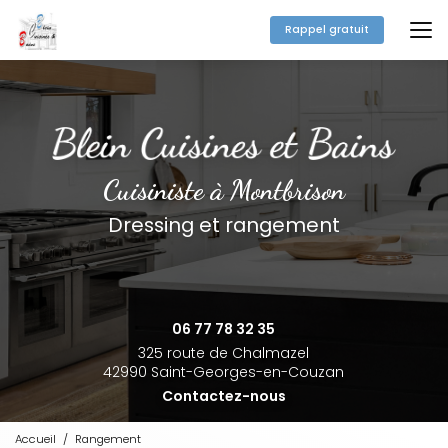
Aller
au
Rappel gratuit
contenu
principal
Cuisiniste à Montbrison
Dressing et rangement
06 77 78 32 35
325 route de Chalmazel
42990 Saint-Georges-en-Couzan
Contactez-nous
Accueil
Rangement