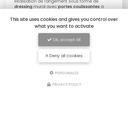
Réalisation de rangement sous forme de
dressing
mural avec
portes coulissantes
à
Saint Georges en Couzan. Vous souhaitant une
agréable visite, si vous avez…
This site uses cookies and gives you control over
what you want to activate
Toute l'actualité
OK, accept all
Deny all cookies
PERSONALIZE
PRIVACY POLICY
Cuisiniste à Montbrison