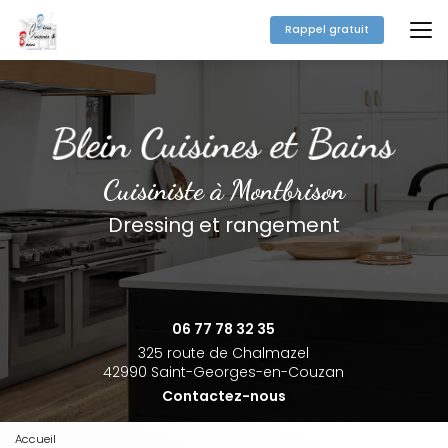
Aller
au
Rappel gratuit
contenu
principal
Cuisiniste à Montbrison
Dressing et rangement
06 77 78 32 35
325 route de Chalmazel
42990 Saint-Georges-en-Couzan
Contactez-nous
Accueil