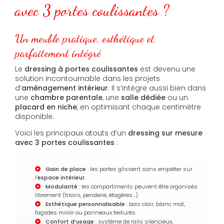
avec 3 portes coulissantes ?
Un meuble pratique, esthétique et
parfaitement intégré
Le
dressing à portes coulissantes
est devenu une
solution incontournable dans les projets
d’
aménagement intérieur
. Il s’intègre aussi bien dans
une
chambre parentale
, une
salle dédiée
ou un
placard en niche
, en optimisant chaque centimètre
disponible.
Voici les principaux atouts d’un
dressing sur mesure
avec 3 portes coulissantes
:
Gain de place
: les portes glissent sans empiéter sur
l’
espace intérieur
.
Modularité
: les compartiments peuvent être organisés
librement (tiroirs, penderie, étagères…).
Esthétique personnalisable
: bois clair, blanc mat,
façades miroir ou panneaux texturés.
Confort d’usage
: système de rails silencieux,