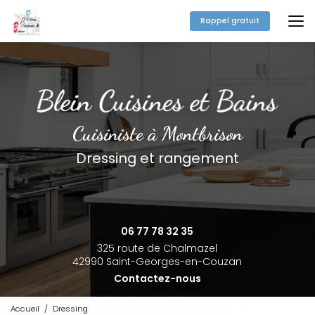
Aller
au
Rappel gratuit
contenu
principal
Cuisiniste à Montbrison
Dressing et rangement
06 77 78 32 35
325 route de Chalmazel
42990 Saint-Georges-en-Couzan
Contactez-nous
Accueil
Dressing