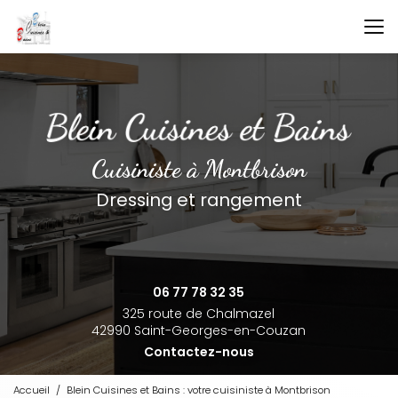
Aller
au
contenu
principal
Cuisiniste à Montbrison
Dressing et rangement
06 77 78 32 35
325 route de Chalmazel
42990 Saint-Georges-en-Couzan
Contactez-nous
Accueil
Blein Cuisines et Bains : votre cuisiniste à Montbrison