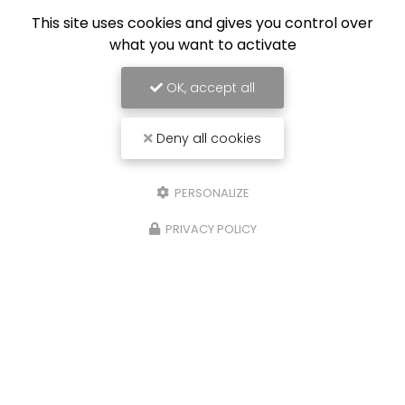
This site uses cookies and gives you control over
what you want to activate
OK, accept all
Deny all cookies
PERSONALIZE
28/07/2025
PRIVACY POLICY
Réalisation de dressing à Saint
Georges en Couzan
Réalisation de rangement sous forme de
dressing
mural avec
portes coulissantes
à
Saint Georges en Couzan. Vous souhaitant une
agréable visite, si vous avez…