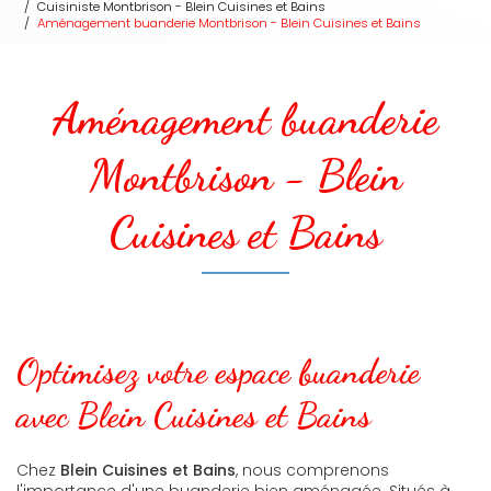
Cuisiniste Montbrison - Blein Cuisines et Bains
Aménagement buanderie Montbrison - Blein Cuisines et Bains
Aménagement buanderie
Montbrison - Blein
Cuisines et Bains
Optimisez votre espace buanderie
avec Blein Cuisines et Bains
Chez
Blein Cuisines et Bains
, nous comprenons
l'importance d'une buanderie bien aménagée. Situés à