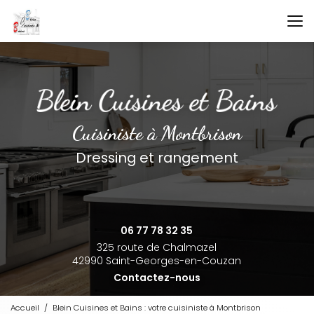
Aller
au
contenu
principal
Cuisiniste à Montbrison
Dressing et rangement
06 77 78 32 35
325 route de Chalmazel
42990 Saint-Georges-en-Couzan
Contactez-nous
Accueil
Blein Cuisines et Bains : votre cuisiniste à Montbrison