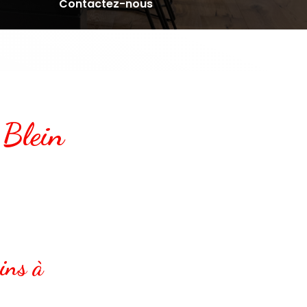
Contactez-nous
 Blein
ins à