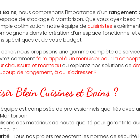
t Bains
, nous comprenons l'importance d'un
rangement c
e espace de stockage à Montbrison. Que vous ayez beso
imple optimisation, notre équipe de
cuisinistes
expériment
ompagnons dans la création d'un espace fonctionnel et e
s spécifiques et de votre budget.
 cellier, nous proposons une gamme complète de services
uvrez comment
faire appel à un menuisier pour la conce
our chaussure et manteau
ou explorez nos solutions de
dr
ucoup de rangement, à qui s'adresser ?
.
sir Blein Cuisines et Bains ?
e équipe est composée de professionnels qualifiés avec 
à Montbrison
.
ilisons des matériaux de haute qualité pour garantir la dura
cellier.
rité
: Tous nos projets respectent les normes de sécurité le