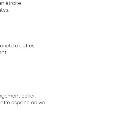
en étroite
tes.
ariété d'autres
nt :
ngement cellier,
votre espace de vie.