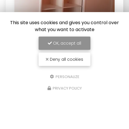
This site uses cookies and gives you control over
what you want to activate
28/07/2025
OK, accept all
Réalisation de dressing à Saint
Georges en Couzan
Deny all cookies
Réalisation de rangement sous forme de
dressing
mural avec
portes coulissantes
à
Saint Georges en Couzan. Vous souhaitant une
PERSONALIZE
agréable visite, si vous avez…
PRIVACY POLICY
Toute l'actualité