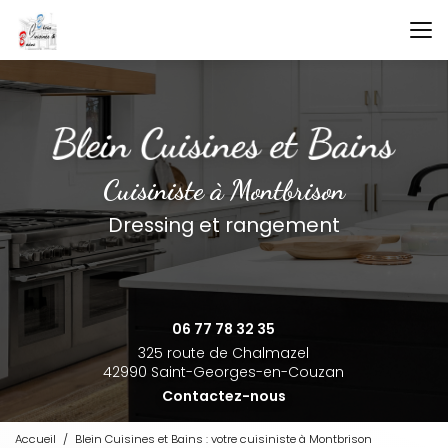
Aller
au
contenu
principal
Cuisiniste à Montbrison
Dressing et rangement
06 77 78 32 35
325 route de Chalmazel
42990 Saint-Georges-en-Couzan
Contactez-nous
Accueil
Blein Cuisines et Bains : votre cuisiniste à Montbrison