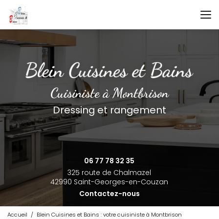
Aller
au
contenu
principal
Cuisiniste à Montbrison
Dressing et rangement
06 77 78 32 35
325 route de Chalmazel
42990 Saint-Georges-en-Couzan
Contactez-nous
Accueil
Blein Cuisines et Bains : votre cuisiniste à Montbrison