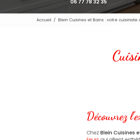
06 77 78 32 35
Accueil
Blein Cuisines et Bains : votre cuisinist
Cuis
Découvrez l'e
Chez
Blein Cuisines e
Feurs
qui allient esth