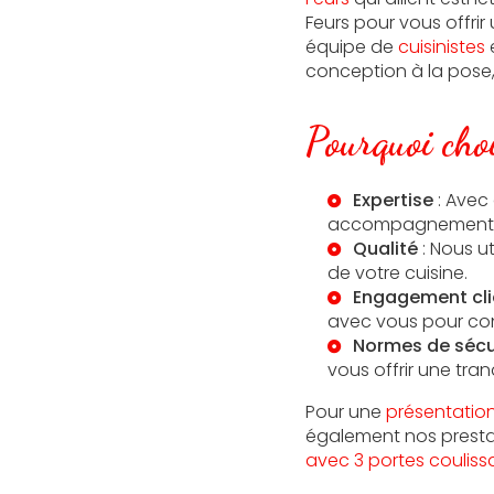
Feurs pour vous offri
équipe de
cuisinistes
conception à la pose, 
Pourquoi choi
Expertise
: Avec
accompagnement p
Qualité
: Nous ut
de votre cuisine.
Engagement cli
avec vous pour conc
Normes de sécu
vous offrir une tranq
Pour une
présentatio
également nos prest
avec 3 portes couliss