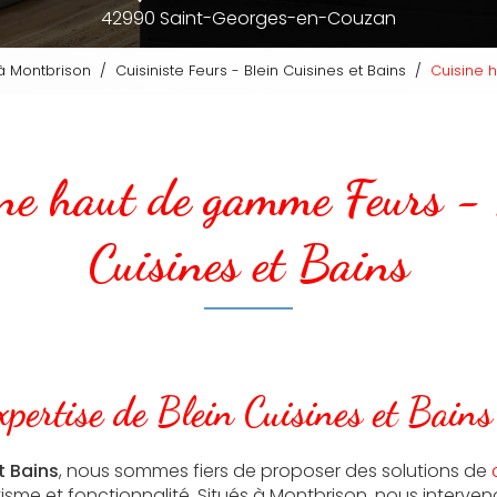
42990 Saint-Georges-en-Couzan
e à Montbrison
Cuisiniste Feurs - Blein Cuisines et Bains
Cuisine 
ine haut de gamme Feurs - 
Cuisines et Bains
xpertise de Blein Cuisines et Bains
t Bains
, nous sommes fiers de proposer des solutions de
étisme et fonctionnalité. Situés à Montbrison, nous interv