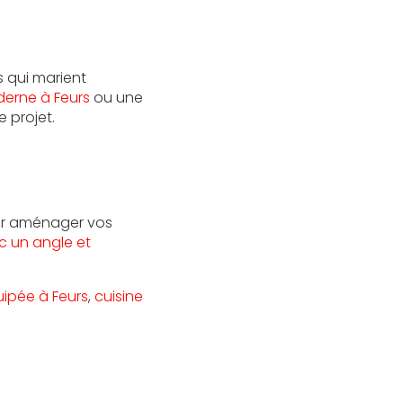
 qui marient
derne à Feurs
ou une
 projet.
our aménager vos
c un angle et
uipée à Feurs
,
cuisine