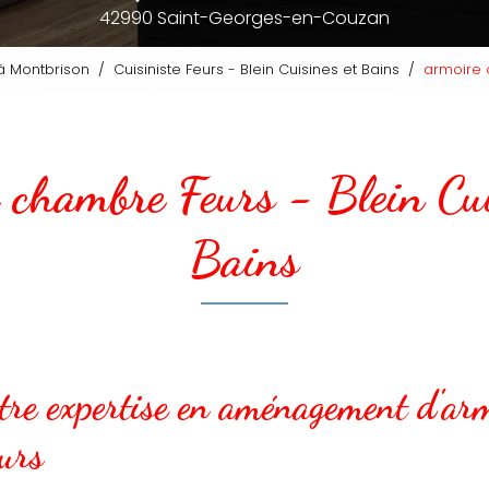
42990 Saint-Georges-en-Couzan
e à Montbrison
Cuisiniste Feurs - Blein Cuisines et Bains
armoire 
 chambre Feurs - Blein Cui
Bains
tre expertise en aménagement d'ar
urs