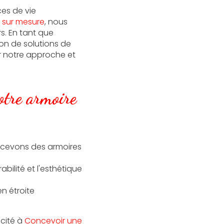
es de vie
g sur mesure
, nous
s. En tant que
on de solutions de
r notre approche et
otre armoire
ncevons des armoires
bilité et l'esthétique
en étroite
acité à
Concevoir une