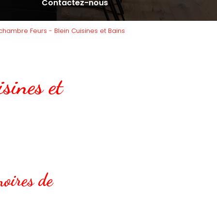
Contactez-nous
chambre Feurs - Blein Cuisines et Bains
sines et
moires de