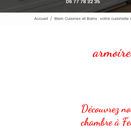
06 77 78 32 35
Accueil
Blein Cuisines et Bains : votre cuisinist
armoire
Découvrez no
chambre à Fe