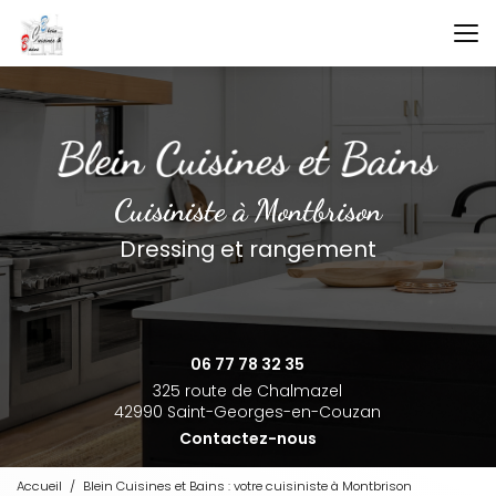
Aller
au
contenu
principal
Cuisiniste à Montbrison
Dressing et rangement
06 77 78 32 35
325 route de Chalmazel
42990 Saint-Georges-en-Couzan
Contactez-nous
Accueil
Blein Cuisines et Bains : votre cuisiniste à Montbrison