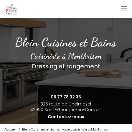
Aller
au
contenu
principal
Cuisiniste à Montbrison
Dressing et rangement
06 77 78 32 35
325 route de Chalmazel
42990 Saint-Georges-en-Couzan
Contactez-nous
Accueil
Blein Cuisines et Bains : votre cuisiniste à Montbrison