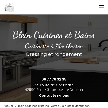
Aller
au
contenu
principal
Cuisiniste à Montbrison
Dressing et rangement
06 77 78 32 35
325 route de Chalmazel
42990 Saint-Georges-en-Couzan
Contactez-nous
Accueil
Blein Cuisines et Bains : votre cuisiniste à Montbrison