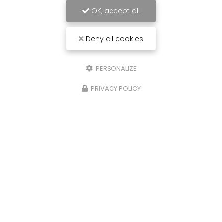
OK, accept all
Réalisation de rangement sous forme de
dressing
mural avec
portes coulissantes
à
Saint Georges en Couzan. Vous souhaitant une
Deny all cookies
agréable visite, si vous avez…
PERSONALIZE
Toute l'actualité
PRIVACY POLICY