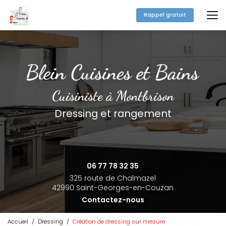
Aller
au
Rappel gratuit
contenu
principal
Cuisiniste à Montbrison
Dressing et rangement
06 77 78 32 35
325 route de Chalmazel
42990 Saint-Georges-en-Couzan
Contactez-nous
Accueil
Dressing
Création de dressing sur mesure